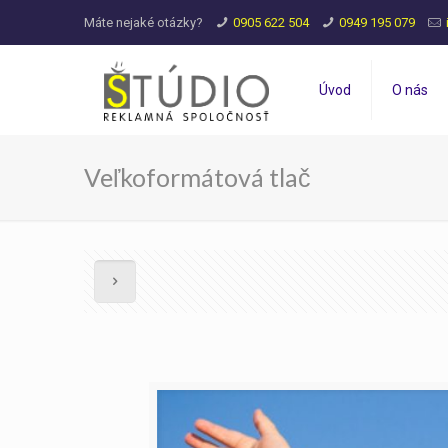
Máte nejaké otázky?
0905 622 504
0949 195 079
Úvod
O nás
Veľkoformátová tlač