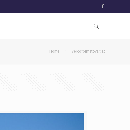
Home
Veľkoformátová tlač