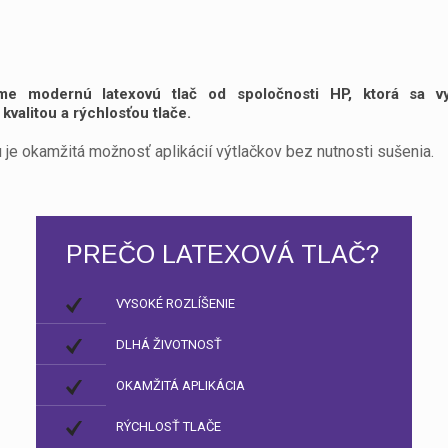
me modernú latexovú tlač od spoločnosti HP, ktorá sa v
kvalitou a rýchlosťou tlače.
je okamžitá možnosť aplikácií výtlačkov bez nutnosti sušenia.
PREČO LATEXOVÁ TLAČ?
VYSOKÉ ROZLÍŠENIE
DLHÁ ŽIVOTNOSŤ
OKAMŽITÁ APLIKÁCIA
RÝCHLOSŤ TLAČE